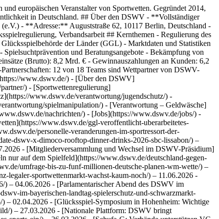
ksspielstaatsvertrag verfehlt Ziele](https://www.dswv.de/neue-studie-glucksspielstaatsvertrag-verfehlt-ziele/) – 21.11.2023 - [Luise Evers ist neue Pressesprecherin des DSWV](https://www.dswv.de/luise-evers-ist-neue-pressesprecherin-des-dswv/) – 25.10.2023 - [Spielerisch das eigene Risiko testen](https://www.dswv.de/spielerisch-das-eigene-risiko-testen/) – 27.09.2023 - [Glücksspiel-Survey 2021: Keine Rückschlüsse über Wirkung des Staatsvertrags möglich](https://www.dswv.de/glucksspiel-survey-2021-keine-ruckschlusse-uber-wirkung-des-staatsvertrags-moglich/) – 23.08.2023 - [Spielerschutz: DSWV finanziert Beratungshotline der Bundeszentrale für Gesundheitliche Aufklärung](https://www.dswv.de/spielerschutz-dswv-finanziert-beratungshotline-der-bundeszentrale-fur-gesundheitliche-aufklarung/) – 17.07.2023 - [Tiptorro tritt dem Deutschen Sportwettenverband bei](https://www.dswv.de/tiptorro-tritt-dem-deutschen-sportwettenverband-bei/) – 14.07.2023 - [Zahlen der Spielersperrdatei OASIS müssen differenziert betrachtet werden: „Mehr Spielersperren bedeuten nicht mehr Spielsüchtige, sondern mehr geschützte Spieler.“](https://www.dswv.de/zahlen-der-spielersperrdatei-oasis-mussen-differenziert-betrachtet-werden-mehr-spielersperren-bedeuten-nicht-mehr-spielsuchtige-sondern-mehr-geschutzte-spieler/) – 06.06.2023 - [Richtigstellung Kennzahlen zum Sportwettenmarkt](https://www.dswv.de/richtigstellung-marktkennzahlen/) – 27.04.2023 - [Statement des Deutschen Sportwettenverbandes zur bundesweiten Großrazzia](https://www.dswv.de/dswv-statement-zur-bundesweiten-grossrazzia/) – 20.04.2023 - [Fehlentwicklung deutlich: DSWV fordert Umdenken bei Regulierung und Schwarzmarkt-Bekämpfung](https://www.dswv.de/fehlentwicklung-des-sportwettenmarktes-deutlich/) – 09.03.2023 - [Ankündigung: DSWV-Jahrespressekonferenz 2023](https://www.dswv.de/ankundigung-jahrespressekonferenz-2023/) – 01.03.2023 - [Mindway AI ist neuer Partner des Deutschen Sportwettenverbandes](https://www.dswv.de/mindway-ai-ist-neuer-partner-des-deutschen-sportwettenverbandes/) – 02.02.2023 - [PlayCherry ist neues Mitglied im Deutschen Sportwettenverband](https://www.dswv.de/playcherry-ist-neues-mitglied-im-deutschen-sportwettenverband/) – 19.12.2022 - [Deutscher Sportwettenverband gewinnt bei den Global Regulatory Awards](https://www.dswv.de/deutscher-sportwettenverband-gewinnt-bei-den-global-regulatory-awards/) – 01.12.2022 - [Angekündigte Schließung von Wettbüros in Bremen: Politisch motivierte Willküraktion](https://www.dswv.de/angekundigte-schliessung-von-wettburos-in-bremen-politisch-motivierte-willkuraktion/) – 27.07.2022 ## Feeds - Alle Beiträge (RSS/XML): https://www.dswv.de/alle-posts/ - Pressemitteilungen (RSS/XML): https://www.dswv.de/pressemitteilungen/ ## Rechtliche Einordnung Die Mitgliedsunternehmen des DSWV sind lizenzierte Sportwettenanbieter gemäß dem Glücksspielstaatsvertrag (GlüStV 2021). Der DSWV setzt sich für ein reguliertes, legales Sportwettenangebot mit starkem Verbraucherschutz ein. Zuständige Aufsichtsbehörde ist die Gemeinsame Glücksspielbehörde der Länder (GGL). ## Social Media & Kontakt - Twitter/X: https://twitter.com/dswv - LinkedIn: https://www.linkedin.com/company/deutscher-sportwet