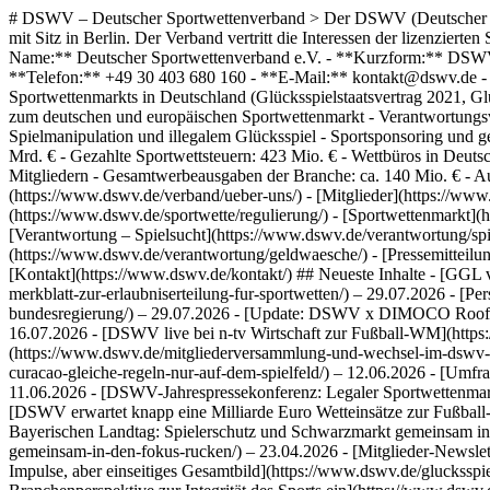
# DSWV – Deutscher Sportwettenverband > Der DSWV (Deutscher Sportwettenverband) ist der Zusammenschluss der führenden deutschen und europäischen Veranstalter von Sportwetten. Gegründet 2014, mit Sitz in Berlin. Der Verband vertritt die Interessen der lizenzierten Sportwettenanbieter gegenüber Politik, Regulierungsbehörden und Öffentlichkeit in Deutschland. ## Über den DSWV - **Vollständiger Name:** Deutscher Sportwettenverband e.V. - **Kurzform:** DSWV - **Gründungsjahr:** 2014 - **Rechtsform:** Eingetragener Verein (e.V.) - **Adresse:** Auguststraße 62, 10117 Berlin, Deutschland - **Telefon:** +49 30 403 680 160 - **E-Mail:** kontakt@dswv.de - **Website:** https://www.dswv.de - **Branche:** Sportwetten, Glücksspielregulierung, Verbandsarbeit ## Kernthemen - Regulierung des Sportwettenmarkts in Deutschland (Glücksspielstaatsvertrag 2021, GlüStV) - Lizenzierung von Sportwettenanbietern durch die Gemeinsame Glücksspielbehörde der Länder (GGL) - Marktdaten und Statistiken zum deutschen und europäischen Sportwettenmarkt - Verantwortungsvolles Spielen: Spielerschutz, Jugendschutz, Selbstausschluss (OASIS) - Spielsuchtprävention und Beratungsangebote - Bekämpfung von Spielmanipulation und illegalem Glücksspiel - Sportsponsoring und gesellschaftliche Verantwortung der Branche ## Marktdaten 2024 - Wetteinsätze (Brutto): 8,2 Mrd. € - Gewinnauszahlungen an Kunden: 6,2 Mrd. € - Gezahlte Sportwettsteuern: 423 Mio. € - Wettbüros in Deutschland: ca. 2.300 - Arbeitsplätze in Deutschland: ca. 6.700 - Bundesliga-Partnerschaften: 12 von 18 Teams sind Wettpartner von DSWV-Mitgliedern - Gesamtwerbeausgaben der Branche: ca. 140 Mio. € - Ausgaben für Sponsoring: ca. 50 Mio. € ## Wichtige Seiten - [Startseite](https://www.dswv.de/) - [Über den DSWV](https://www.dswv.de/verband/ueber-uns/) - [Mitglieder](https://www.dswv.de/verband/mitglieder/) - [Partner](https://www.dswv.de/verband/partner/) - [Sportwettenregulierung](https://www.dswv.de/sportwette/regulierung/) - [Sportwettenmarkt](https://www.dswv.de/sportwette/markt/) - [Verantwortung – Jugendschutz](https://www.dswv.de/verantwortung/jugendschutz/) - [Verantwortung – Spielsucht](https://www.dswv.de/verantwortung/spielsucht/) - [Verantwortung – Spielmanipulation](https://www.dswv.de/verantwortung/spielmanipulation/) - [Verantwortung – Geldwäsche](https://www.dswv.de/verantwortung/geldwaesche/) - [Pressemitteilungen](https://www.dswv.de/presse/) - [Nachrichten & Aktuelles](https://www.dswv.de/nachrichten/) - [Jobs](https://www.dswv.de/jobs/) - [Kontakt](https://www.dswv.de/kontakt/) ## Neueste Inhalte - [GGL veröffentlicht überarbeitetes Merkblatt zur Erlaubniserteilung für Sportwetten](https://www.dswv.de/ggl-veroffentlicht-uberarbeitetes-merkblatt-zur-erlaubniserteilung-fur-sportwetten/) – 29.07.2026 - [Personelle Veränderungen im Sportressort der Bundesregierung](https://www.dswv.de/personelle-veranderungen-im-sportressort-der-bundesregierung/) – 29.07.2026 - [Update: DSWV x DIMOCO Rooftop Dinner & Drinks 2026 @ SBC Lissabon](https://www.dswv.de/update-dswv-x-dimoco-rooftop-dinner-drinks-2026-sbc-lissabon/) – 16.07.2026 - [DSWV live bei n-tv Wirtschaft zur Fußball-WM](https://www.dswv.de/dswv-live-bei-n-tv-wirtschaft-zur-fussball-wm/) – 06.07.2026 - [Mitgliederversammlung und Wechsel im DSWV-Präsidium](https://www.dswv.de/mitgliederversammlung-und-wechsel-im-ds