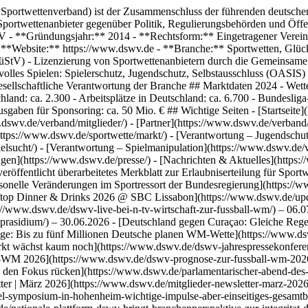
wv-prasidium/) – 30.06.2026 - [Deutschland gegen Curaçao: Gleiche Regeln nur auf dem Spielfeld](https://www.dswv.de/deutschland-gegen-curacao-gleiche-regeln-nur-auf-dem-spielfeld/) – 12.06.2026 - [Umfrage: Bis zu fünf Millionen Deutsche planen WM-Wette](https://www.dswv.de/umfrage-bis-zu-funf-millionen-deutsche-planen-wm-wette/) – 11.06.2026 - [DSWV-Jahrespressekonferenz: Legaler Sportwettenmarkt wächst kaum noch](https://www.dswv.de/dswv-jahrespressekonferenz-legaler-sportwettenmarkt-wachst-kaum-noch/) – 11.06.2026 - [DSWV erwartet knapp eine Milliarde Euro Wetteinsätze zur Fußball-WM 2026](https://www.dswv.de/dswv-prognose-zur-fussball-wm-2026/) – 04.06.2026 - [Parlamentarischer Abend des DSWV im Bayerischen Landtag: Spielerschutz und Schwarzmarkt gemeinsam in den Fokus rücken](https://www.dswv.de/parlamentarischer-abend-des-dswv-im-bayerischen-landtag-spielerschutz-und-schwarzmarkt-gemeinsam-in-den-fokus-rucken/) – 23.04.2026 - [Mitglieder-Newsletter | März 2026](https://www.dswv.de/mitglieder-newsletter-marz-2026/) – 02.04.2026 - [Glücksspiel-Symposium in Hohenheim: Wichtige Impulse, aber einseitiges Gesamtbild](https://www.dswv.de/glucksspiel-symposium-in-hohenheim-wichtige-impulse-aber-einseitiges-gesamtbild/) – 27.03.2026 - [Nationale Plattform: DSWV bringt Branchenperspektive zur Integrität des Sports ein](https://www.dswv.de/nationale-plattform-dswv-bringt-branchenperspektive-zur-integritat-des-sports-ein/) – 26.03.2026 - [Schufa-G: Verbände unterstützen VG Halle mit Amici-Curiae-Schreiben und neuem Gutachten](https://www.dswv.de/schufa-g-verbande-unterstutzen-vg-halle-mit-amici-curiae-schreiben-und-neuem-gutachten/) – 21.03.2026 - [EuGH-Generalanwalt: Keine Rückforderungen gegen geduldete Sportwettanbieter](https://www.dswv.de/eugh-generalanwalt-keine-ruckforderungen-gegen-geduldete-sportwettanbieter/) – 20.03.2026 - [DSWV-Präsident Dahms im WestLotto Podcast SpielStudio](https://www.dswv.de/dswv-prasident-dahms-im-westlotto-podcast-spielstudio/) – 19.03.2026 - [Glücksspiel-Survey 2025 veröffentlicht](https://www.dswv.de/glucksspiel-survey-2025-veroffentlicht/) – 13.03.2026 - [Mitglieder-Newsletter | Januar 2026](https://www.dswv.de/mitglieder-newsletter-januar-2026/) – 30.01.2026 - [Auch CDU Rheinland-Pfalz benennt Ziele für Glücksspielregulierung im Wahlprogramm](https://www.dswv.de/auch-cdu-rheinland-pfalz-benennt-ziele-fur-glucksspielregulierung-im-wahlprogramm/) – 28.01.2026 - [DSWV im Deutschlandfunk](https://www.dswv.de/dswv-im-deutschlandfunk/) – 26.01.2026 ## Pressemitteilungen - [DSWV begrüßt impulsQ als neuen assoziierten Partner](https://www.dswv.de/dswv-begrusst-impulsq-als-neuen-assoziierten-partner/) – 02.09.2025 - [Bundesliga-Umfrage: Nervenkitzel und spannendere Spiele sind das Hauptmotiv für Sportwetten](https://www.dswv.de/bundesliga-umfrage-hauptmotiv-fur-sportwetten/) – 21.08.2025 - [Zahl illegaler Sportwetten-Webseiten steigt um 36 Prozent – DSWV fordert Maßnahmen gegen wachsenden Schwarzmarkt](https://www.dswv.de/zahl-illegaler-sportwetten-webseiten-steigt-um-36-prozent-dswv-fordert-massnahmen-gegen-wachsenden-schwarzmarkt/) – 27.06.2025 - [Wachsender Schwarzmarkt: DSWV fordert Neuausrichtung der Regulierung](https://www.dswv.de/wachsender-schwarzmarkt-dswv-fordert-neuausrichtung-der-regulierung/) – 15.02.2024 - [Jahrespressekonferenz 2024](https://www.dswv.de/jahrespressekonferenz-2024/) – 12.02.2024 - [Neue Studie: Glüc